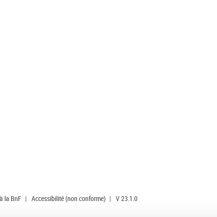
 à la BnF
|
Accessibilité (non conforme)
|
V 23.1.0