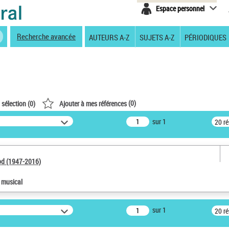
Espace personnel
Recherche avancée
AUTEURS A-Z
SUJETS A-Z
PÉRIODIQUES
(
0
)
 sélection (
0
)
Ajouter à mes références
sur 1
20 r
od (1947-2016)
e musical
sur 1
20 r