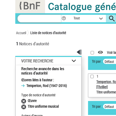
Panneau de gestion des cookies
Tout
Accueil
Liste de notices d’autorité
1
Notices d'autorité
Voir la
VOTRE RECHERCHE
Tri par :
Défaut
Recherche avancée dans les
notices d’autorité
1
Œuvres liées à l'auteur :
Temperton, R
Temperton, Rod (1947-2016)
[Thriller]
Titre uniform
Type de notice d'autorité
Œuvre
Tri par :
Titre uniforme musical
Défaut
Auteur d’œuvre