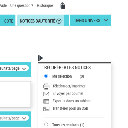
Aide
Une question ?
Historique
DANS UNIVERS
COTE
NOTICES D'AUTORITÉ
RÉCUPÉRER LES NOTICES
ésultats/page
Ma sélection
(
0
)
Télécharger/Imprimer
Envoyer par courriel
Exporter dans un tableau
Transférer pour un SGB
ésultats/page
Tous les résultats
(
1
)