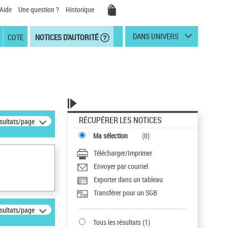
Aide
Une question ?
Historique
DANS UNIVERS
COTE
NOTICES D'AUTORITÉ
RÉCUPÉRER LES NOTICES
ésultats/page
Ma sélection
(
0
)
Télécharger/Imprimer
Envoyer par courriel
Exporter dans un tableau
Transférer pour un SGB
ésultats/page
Tous les résultats
(
1
)