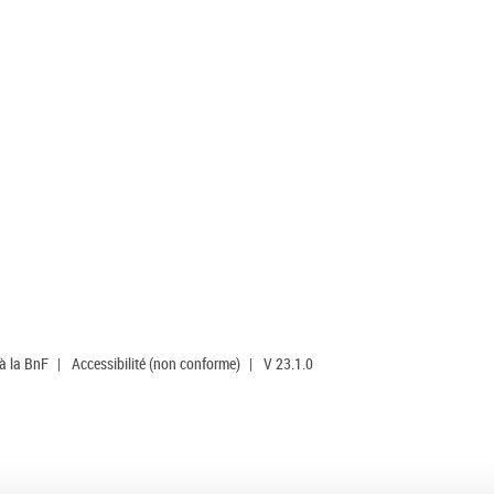
 à la BnF
|
Accessibilité (non conforme)
|
V 23.1.0