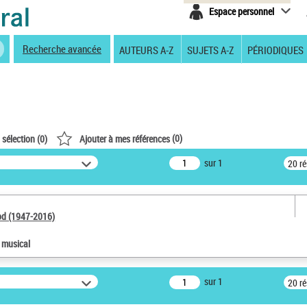
Espace personnel
Recherche avancée
AUTEURS A-Z
SUJETS A-Z
PÉRIODIQUES
(
0
)
 sélection (
0
)
Ajouter à mes références
sur 1
20 r
od (1947-2016)
e musical
sur 1
20 r