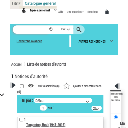
Panneau de gestion des cookies
Espace personnel
Aide
Une question ?
Historique
Tout
Recherche avancée
AUTRES RECHERCHES
Accueil
Liste de notices d’autorité
1
Notices d'autorité
Voir la sélection (
0
)
Ajouter à mes références
(
0
)
VOTRE RECHERCHE
RÉCUPÉRER
LES
Tri par :
Défaut
NOTICES
Recherche avancée dans les
sur 1
notices d’autorité
20
résultats/page
Œuvres liées à l'auteur :
1
Temperton, Rod (1947-2016)
Ma
Temperton, Rod (1947-2016)