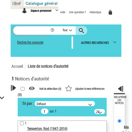
Panneau de gestion des cookies
Espace personnel
Aide
Une question ?
Historique
Tout
Recherche avancée
AUTRES RECHERCHES
Accueil
Liste de notices d’autorité
1
Notices d'autorité
Voir la sélection (
0
)
Ajouter à mes références
(
0
)
VOTRE RECHERCHE
RÉCUPÉRER
LES
Tri par :
Défaut
NOTICES
Recherche avancée dans les
sur 1
notices d’autorité
20
résultats/page
Œuvres liées à l'auteur :
1
Temperton, Rod (1947-2016)
Ma
Temperton, Rod (1947-2016)