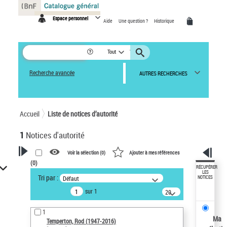
Panneau de gestion des cookies
Espace personnel
Aide
Une question ?
Historique
Tout
Recherche avancée
AUTRES RECHERCHES
Accueil
Liste de notices d’autorité
1
Notices d'autorité
Voir la sélection (
0
)
Ajouter à mes références
(
0
)
VOTRE RECHERCHE
RÉCUPÉRER
LES
Tri par :
Défaut
NOTICES
Recherche avancée dans les
sur 1
notices d’autorité
20
résultats/page
Œuvres liées à l'auteur :
1
Temperton, Rod (1947-2016)
Ma
Temperton, Rod (1947-2016)