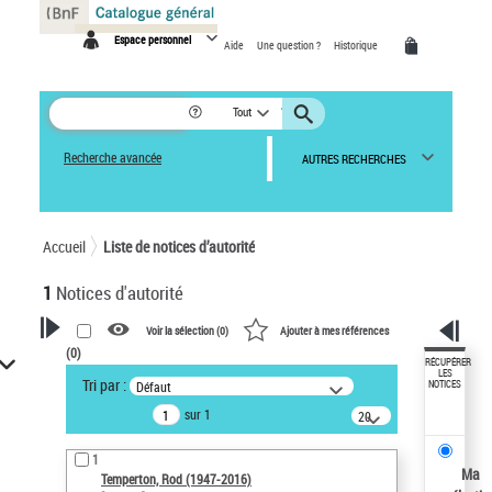
Panneau de gestion des cookies
Espace personnel
Aide
Une question ?
Historique
Tout
Recherche avancée
AUTRES RECHERCHES
Accueil
Liste de notices d’autorité
1
Notices d'autorité
Voir la sélection (
0
)
Ajouter à mes références
(
0
)
VOTRE RECHERCHE
RÉCUPÉRER
LES
Tri par :
Défaut
NOTICES
Recherche avancée dans les
sur 1
notices d’autorité
20
résultats/page
Œuvres liées à l'auteur :
1
Temperton, Rod (1947-2016)
Ma
Temperton, Rod (1947-2016)