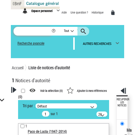
Panneau de gestion des cookies
Espace personnel
Aide
Une question ?
Historique
Tout
Recherche avancée
AUTRES RECHERCHES
Accueil
Liste de notices d’autorité
1
Notices d'autorité
Voir la sélection (
0
)
Ajouter à mes références
(
0
)
VOTRE RECHERCHE
RÉCUPÉRER
LES
Tri par :
Défaut
NOTICES
Recherche avancée dans les
sur 1
notices d’autorité
20
résultats/page
Œuvres liées à l'auteur :
1
Paco de Lucía (1947-2014)
Ma
Paco de Lucía (1947-2014)