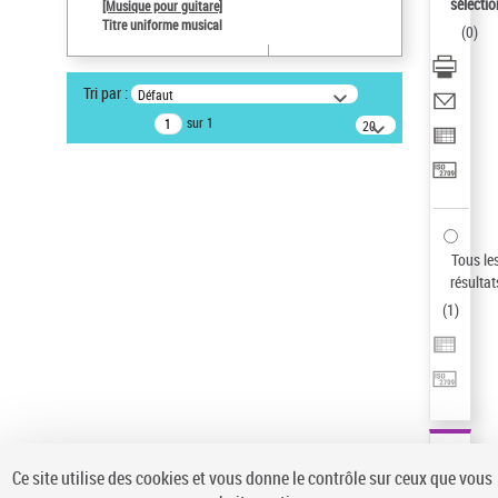
sélectio
[Musique pour guitare]
Type de notice d'autorité
Titre uniforme musical
(
0
)
Œuvre
Pays
Tri par :
Défaut
ne s'applique pas
sur 1
20
Sauvegarder votre recherche
résultats/page
AFFINER
Type de notice d'autorité
Œuvre
(1)
Tous le
Titre uniforme musical
(1)
résultat
(
1
)
Statut de la notice d’autorité
Pays
Auteur d’œuvre
Ce site utilise des cookies et vous donne le contrôle sur ceux que vous