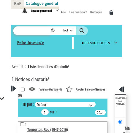
Panneau de gestion des cookies
Espace personnel
Aide
Une question ?
Historique
Tout
Recherche avancée
AUTRES RECHERCHES
Accueil
Liste de notices d’autorité
1
Notices d'autorité
Voir la sélection (
0
)
Ajouter à mes références
(
0
)
VOTRE RECHERCHE
RÉCUPÉRER
LES
Tri par :
Défaut
NOTICES
Recherche avancée dans les
sur 1
notices d’autorité
20
résultats/page
Œuvres liées à l'auteur :
1
Temperton, Rod (1947-2016)
Ma
Temperton, Rod (1947-2016)