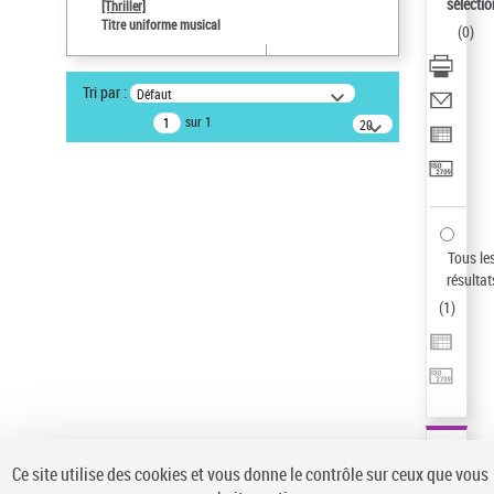
sélectio
[Thriller]
Auteur d’œuvre
Titre uniforme musical
(
0
)
Temperton, Rod (1947-2016)
Type de notice d'autorité
Tri par :
Défaut
Titre uniforme musical
sur 1
20
résultats/page
Pays
ne s'applique pas
Sauvegarder votre recherche
AFFINER
Tous le
Type de notice d'autorité
résultat
(
1
)
Œuvre
(1)
Titre uniforme musical
(1)
Statut de la notice d’autorité
Pays
Auteur d’œuvre
Ce site utilise des cookies et vous donne le contrôle sur ceux que vous