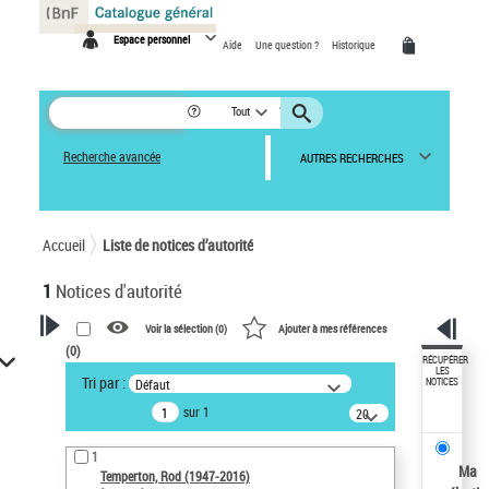
Panneau de gestion des cookies
Espace personnel
Aide
Une question ?
Historique
Tout
Recherche avancée
AUTRES RECHERCHES
Accueil
Liste de notices d’autorité
1
Notices d'autorité
Voir la sélection (
0
)
Ajouter à mes références
(
0
)
VOTRE RECHERCHE
RÉCUPÉRER
LES
Tri par :
Défaut
NOTICES
Recherche avancée dans les
sur 1
notices d’autorité
20
résultats/page
Œuvres liées à l'auteur :
1
Temperton, Rod (1947-2016)
Ma
Temperton, Rod (1947-2016)