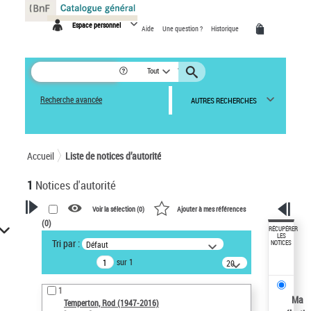
Panneau de gestion des cookies
Espace personnel
Aide
Une question ?
Historique
Tout
Recherche avancée
AUTRES RECHERCHES
Accueil
Liste de notices d’autorité
1
Notices d'autorité
Voir la sélection (
0
)
Ajouter à mes références
(
0
)
VOTRE RECHERCHE
RÉCUPÉRER
LES
Tri par :
Défaut
NOTICES
Recherche avancée dans les
sur 1
notices d’autorité
20
résultats/page
Œuvres liées à l'auteur :
1
Temperton, Rod (1947-2016)
Ma
Temperton, Rod (1947-2016)