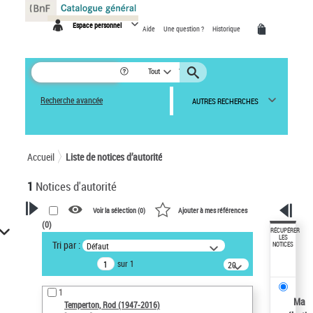
Panneau de gestion des cookies
Espace personnel
Aide
Une question ?
Historique
Tout
Recherche avancée
AUTRES RECHERCHES
Accueil
Liste de notices d’autorité
1
Notices d'autorité
Voir la sélection (
0
)
Ajouter à mes références
(
0
)
VOTRE RECHERCHE
RÉCUPÉRER
LES
Tri par :
Défaut
NOTICES
Recherche avancée dans les
sur 1
notices d’autorité
20
résultats/page
Œuvres liées à l'auteur :
1
Temperton, Rod (1947-2016)
Ma
Temperton, Rod (1947-2016)