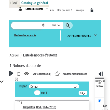
Panneau de gestion des cookies
Espace personnel
Aide
Une question ?
Historique
Tout
Recherche avancée
AUTRES RECHERCHES
Accueil
Liste de notices d’autorité
1
Notices d'autorité
Voir la sélection (
0
)
Ajouter à mes références
(
0
)
VOTRE RECHERCHE
RÉCUPÉRER
LES
Tri par :
Défaut
NOTICES
Recherche avancée dans les
sur 1
notices d’autorité
20
résultats/page
Œuvres liées à l'auteur :
1
Temperton, Rod (1947-2016)
Ma
Temperton, Rod (1947-2016)