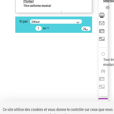
Sauvegarder votre recherche
sélectio
[Thriller]
Titre uniforme musical
(
0
)
AFFINER
Type de notice d'autorité
Tri par :
Défaut
Œuvre
(1)
sur 1
20
résultats/page
Titre uniforme musical
(1)
Statut de la notice d’autorité
Pays
Auteur d’œuvre
Tous le
résultat
(
1
)
Ce site utilise des cookies et vous donne le contrôle sur ceux que vous