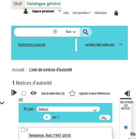
Panneau de gestion des cookies
Espace personnel
Aide
Une question ?
Historique
Tout
Recherche avancée
AUTRES RECHERCHES
Accueil
Liste de notices d’autorité
1
Notices d'autorité
Voir la sélection (
0
)
Ajouter à mes références
(
0
)
VOTRE RECHERCHE
RÉCUPÉRER
LES
Tri par :
Défaut
NOTICES
Recherche avancée dans les
sur 1
notices d’autorité
20
résultats/page
Œuvres liées à l'auteur :
1
Temperton, Rod (1947-2016)
Ma
Temperton, Rod (1947-2016)