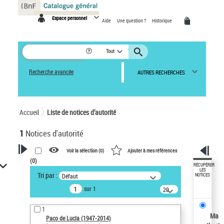
Panneau de gestion des cookies
Espace personnel
Aide
Une question ?
Historique
Tout
Recherche avancée
AUTRES RECHERCHES
Accueil
Liste de notices d’autorité
1
Notices d'autorité
Voir la sélection (
0
)
Ajouter à mes références
(
0
)
VOTRE RECHERCHE
RÉCUPÉRER
LES
Tri par :
Défaut
NOTICES
Recherche avancée dans les
sur 1
notices d’autorité
20
résultats/page
Œuvres liées à l'auteur :
1
Paco de Lucía (1947-2014)
Ma
Paco de Lucía (1947-2014)