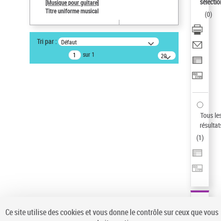
sélectio
[Musique pour guitare]
Statut de la notice d’autorité
Titre uniforme musical
(
0
)
Notice élémentaire
Sauvegarder votre recherche
Tri par :
Défaut
AFFINER
sur 1
20
résultats/page
Type de notice d'autorité
Œuvre
(1)
Titre uniforme musical
(1)
Statut de la notice d’autorité
Tous le
résultat
Pays
(
1
)
Auteur d’œuvre
Ce site utilise des cookies et vous donne le contrôle sur ceux que vous