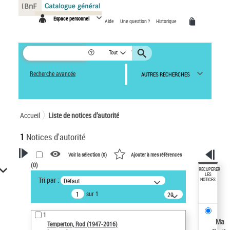
Panneau de gestion des cookies
Espace personnel
Aide
Une question ?
Historique
Tout
Recherche avancée
AUTRES RECHERCHES
Accueil
Liste de notices d’autorité
1
Notices d'autorité
Voir la sélection (
0
)
Ajouter à mes références
(
0
)
VOTRE RECHERCHE
RÉCUPÉRER
LES
Tri par :
Défaut
NOTICES
Recherche avancée dans les
sur 1
notices d’autorité
20
résultats/page
Œuvres liées à l'auteur :
1
Temperton, Rod (1947-2016)
Ma
Temperton, Rod (1947-2016)