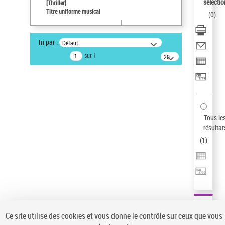
sélectio
[Thriller]
Type de notice d'autorité
Titre uniforme musical
(
0
)
Œuvre
Sauvegarder votre recherche
Tri par :
Défaut
AFFINER
sur 1
20
résultats/page
Type de notice d'autorité
Œuvre
(1)
Titre uniforme musical
(1)
Statut de la notice d’autorité
Tous le
résultat
Pays
(
1
)
Auteur d’œuvre
Ce site utilise des cookies et vous donne le contrôle sur ceux que vous