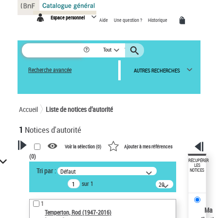
Panneau de gestion des cookies
Espace personnel
Aide
Une question ?
Historique
Tout
Recherche avancée
AUTRES RECHERCHES
Accueil
Liste de notices d’autorité
1
Notices d'autorité
Voir la sélection (
0
)
Ajouter à mes références
(
0
)
VOTRE RECHERCHE
RÉCUPÉRER
LES
Tri par :
Défaut
NOTICES
Recherche avancée dans les
sur 1
notices d’autorité
20
résultats/page
Œuvres liées à l'auteur :
1
Temperton, Rod (1947-2016)
Ma
Temperton, Rod (1947-2016)