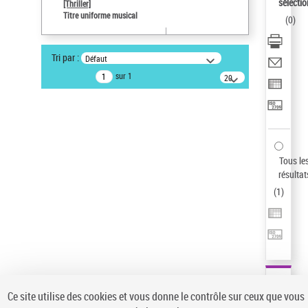
sélectio
[Thriller]
Auteur d’œuvre
Titre uniforme musical
(
0
)
Temperton, Rod (1947-2016)
Statut de la notice d’autorité
Tri par :
Défaut
Notice élémentaire
sur 1
20
résultats/page
Type de notice d'autorité
Œuvre
Pays
ne s'applique pas
Sauvegarder votre recherche
Tous le
résultat
AFFINER
(
1
)
Type de notice d'autorité
Œuvre
(1)
Titre uniforme musical
(1)
Statut de la notice d’autorité
Ce site utilise des cookies et vous donne le contrôle sur ceux que vous
Pays