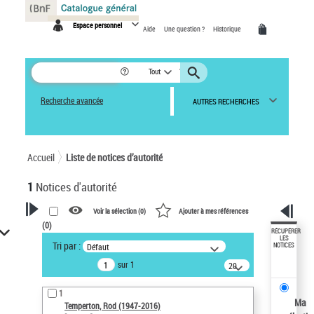
Panneau de gestion des cookies
Espace personnel
Aide
Une question ?
Historique
Tout
Recherche avancée
AUTRES RECHERCHES
Accueil
Liste de notices d’autorité
1
Notices d'autorité
Voir la sélection (
0
)
Ajouter à mes références
(
0
)
VOTRE RECHERCHE
RÉCUPÉRER
LES
Tri par :
Défaut
NOTICES
Recherche avancée dans les
sur 1
notices d’autorité
20
résultats/page
Œuvres liées à l'auteur :
1
Temperton, Rod (1947-2016)
Ma
Temperton, Rod (1947-2016)