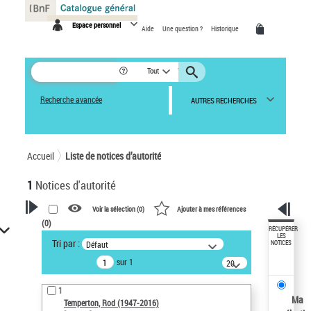
Panneau de gestion des cookies
Espace personnel
Aide
Une question ?
Historique
Tout
Recherche avancée
AUTRES RECHERCHES
Accueil
Liste de notices d’autorité
1
Notices d'autorité
Voir la sélection (
0
)
Ajouter à mes références
(
0
)
VOTRE RECHERCHE
RÉCUPÉRER
LES
Tri par :
Défaut
NOTICES
Recherche avancée dans les
sur 1
notices d’autorité
20
résultats/page
Œuvres liées à l'auteur :
1
Temperton, Rod (1947-2016)
Ma
Temperton, Rod (1947-2016)