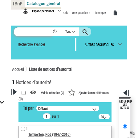
Panneau de gestion des cookies
Espace personnel
Aide
Une question ?
Historique
Tout
Recherche avancée
AUTRES RECHERCHES
Accueil
Liste de notices d’autorité
1
Notices d'autorité
Voir la sélection (
0
)
Ajouter à mes références
(
0
)
VOTRE RECHERCHE
RÉCUPÉRER
LES
Tri par :
Défaut
NOTICES
Recherche avancée dans les
sur 1
notices d’autorité
20
résultats/page
Œuvres liées à l'auteur :
1
Temperton, Rod (1947-2016)
Ma
Temperton, Rod (1947-2016)