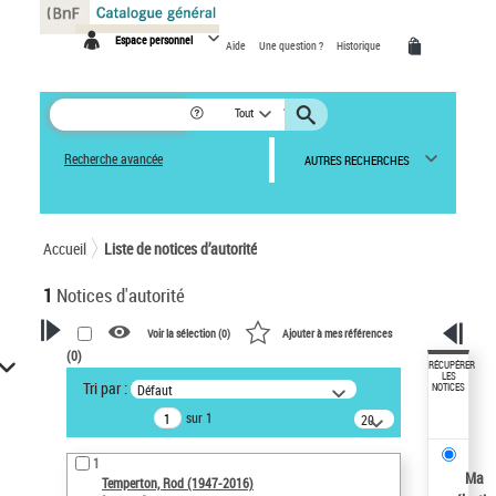
Panneau de gestion des cookies
Espace personnel
Aide
Une question ?
Historique
Tout
Recherche avancée
AUTRES RECHERCHES
Accueil
Liste de notices d’autorité
1
Notices d'autorité
Voir la sélection (
0
)
Ajouter à mes références
(
0
)
VOTRE RECHERCHE
RÉCUPÉRER
LES
Tri par :
Défaut
NOTICES
Recherche avancée dans les
sur 1
notices d’autorité
20
résultats/page
Œuvres liées à l'auteur :
1
Temperton, Rod (1947-2016)
Ma
Temperton, Rod (1947-2016)