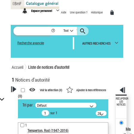
Panneau de gestion des cookies
Espace personnel
Aide
Une question ?
Historique
Tout
Recherche avancée
AUTRES RECHERCHES
Accueil
Liste de notices d’autorité
1
Notices d'autorité
Voir la sélection (
0
)
Ajouter à mes références
(
0
)
VOTRE RECHERCHE
RÉCUPÉRER
LES
Tri par :
Défaut
NOTICES
Recherche avancée dans les
sur 1
notices d’autorité
20
résultats/page
Œuvres liées à l'auteur :
1
Temperton, Rod (1947-2016)
Ma
Temperton, Rod (1947-2016)