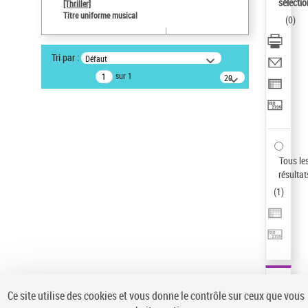
sélectio
[Thriller]
Auteur d’œuvre
Titre uniforme musical
(
0
)
Temperton, Rod (1947-2016)
Pays
Tri par :
Défaut
ne s'applique pas
sur 1
20
résultats/page
Type de notice d'autorité
Œuvre
Titre uniforme musical
Sauvegarder votre recherche
Tous le
AFFINER
résultat
Type de notice d'autorité
(
1
)
Œuvre
(1)
Titre uniforme musical
(1)
Statut de la notice d’autorité
Pays
Auteur d’œuvre
Ce site utilise des cookies et vous donne le contrôle sur ceux que vous