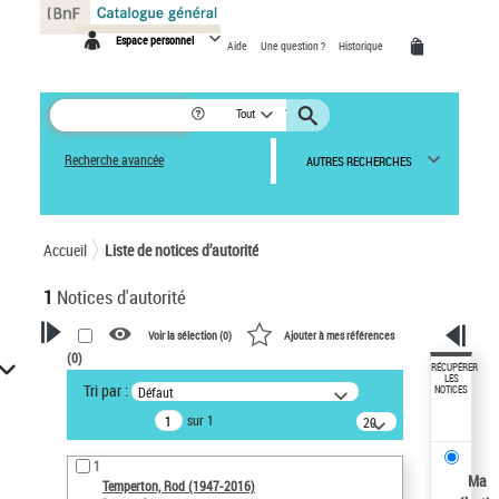
Panneau de gestion des cookies
Espace personnel
Aide
Une question ?
Historique
Tout
Recherche avancée
AUTRES RECHERCHES
Accueil
Liste de notices d’autorité
1
Notices d'autorité
Voir la sélection (
0
)
Ajouter à mes références
(
0
)
VOTRE RECHERCHE
RÉCUPÉRER
LES
Tri par :
Défaut
NOTICES
Recherche avancée dans les
sur 1
notices d’autorité
20
résultats/page
Œuvres liées à l'auteur :
1
Temperton, Rod (1947-2016)
Ma
Temperton, Rod (1947-2016)