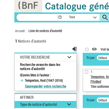
Panneau de gestion des cookies
Tout
Accueil
Liste de notices d’autorité
1
Notices d'autorité
Voir la
VOTRE RECHERCHE
Tri par :
Défaut
Recherche avancée dans les
notices d’autorité
1
Œuvres liées à l'auteur :
Temperton, R
Temperton, Rod (1947-2016)
[Thriller]
Sauvegarder votre recherche
Titre uniform
AFFINER
Tri par :
Défaut
Type de notice d'autorité