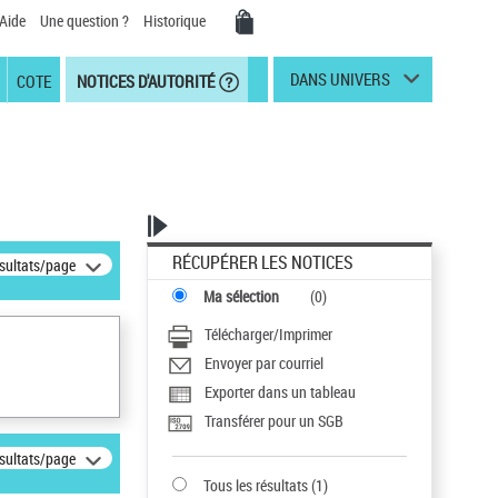
Aide
Une question ?
Historique
DANS UNIVERS
COTE
NOTICES D'AUTORITÉ
RÉCUPÉRER LES NOTICES
ésultats/page
Ma sélection
(
0
)
Télécharger/Imprimer
Envoyer par courriel
Exporter dans un tableau
Transférer pour un SGB
ésultats/page
Tous les résultats
(
1
)