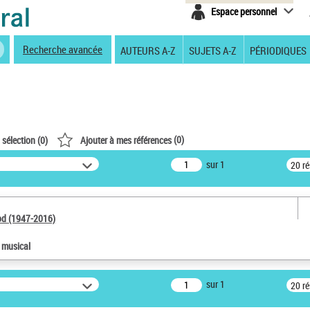
Espace personnel
Recherche avancée
AUTEURS A-Z
SUJETS A-Z
PÉRIODIQUES
(
0
)
 sélection (
0
)
Ajouter à mes références
sur 1
20 r
od (1947-2016)
e musical
sur 1
20 r