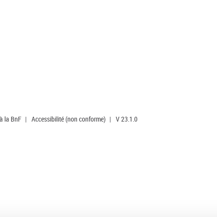
 à la BnF
|
Accessibilité (non conforme)
|
V 23.1.0