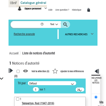
Panneau de gestion des cookies
Espace personnel
Aide
Une question ?
Historique
Tout
Recherche avancée
AUTRES RECHERCHES
Accueil
Liste de notices d’autorité
1
Notices d'autorité
Voir la sélection (
0
)
Ajouter à mes références
(
0
)
VOTRE RECHERCHE
RÉCUPÉRER
LES
Tri par :
Défaut
NOTICES
Recherche avancée dans les
sur 1
notices d’autorité
20
résultats/page
Œuvres liées à l'auteur :
1
Temperton, Rod (1947-2016)
Ma
Temperton, Rod (1947-2016)