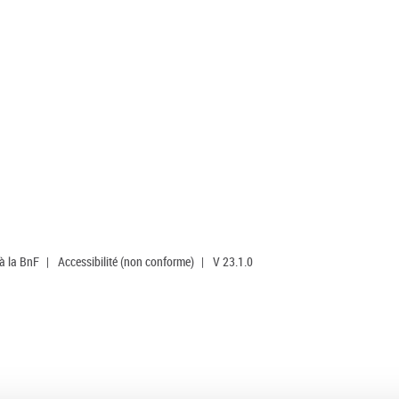
 à la BnF
|
Accessibilité (non conforme)
|
V 23.1.0