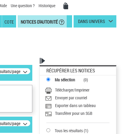
Aide
Une question ?
Historique
DANS UNIVERS
COTE
NOTICES D'AUTORITÉ
RÉCUPÉRER LES NOTICES
ésultats/page
Ma sélection
(
0
)
Télécharger/Imprimer
Envoyer par courriel
Exporter dans un tableau
Transférer pour un SGB
ésultats/page
Tous les résultats
(
1
)