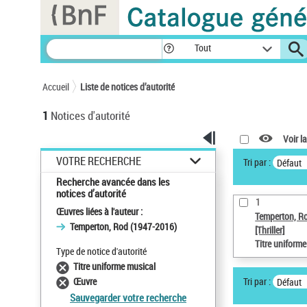
Panneau de gestion des cookies
Tout
Accueil
Liste de notices d’autorité
1
Notices d'autorité
Voir la
VOTRE RECHERCHE
Tri par :
Défaut
Recherche avancée dans les
notices d’autorité
1
Œuvres liées à l'auteur :
Temperton, R
Temperton, Rod (1947-2016)
[Thriller]
Titre uniform
Type de notice d'autorité
Titre uniforme musical
Tri par :
Œuvre
Défaut
Sauvegarder votre recherche