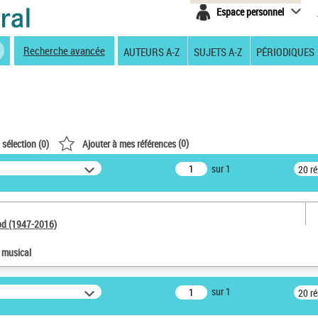
Espace personnel
Recherche avancée
AUTEURS A-Z
SUJETS A-Z
PÉRIODIQUES
(
0
)
 sélection (
0
)
Ajouter à mes références
sur 1
20 r
od (1947-2016)
e musical
sur 1
20 r