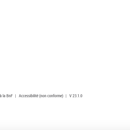
 à la BnF
|
Accessibilité (non conforme)
|
V 23.1.0