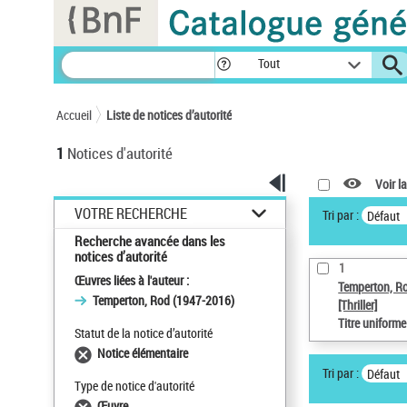
Panneau de gestion des cookies
Tout
Accueil
Liste de notices d’autorité
1
Notices d'autorité
Voir la
VOTRE RECHERCHE
Tri par :
Défaut
Recherche avancée dans les
notices d’autorité
1
Œuvres liées à l'auteur :
Temperton, R
Temperton, Rod (1947-2016)
[Thriller]
Titre uniform
Statut de la notice d’autorité
Notice élémentaire
Tri par :
Défaut
Type de notice d'autorité
Œuvre