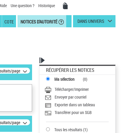
Aide
Une question ?
Historique
DANS UNIVERS
COTE
NOTICES D'AUTORITÉ
RÉCUPÉRER LES NOTICES
ésultats/page
Ma sélection
(
0
)
Télécharger/Imprimer
Envoyer par courriel
Exporter dans un tableau
Transférer pour un SGB
ésultats/page
Tous les résultats
(
1
)