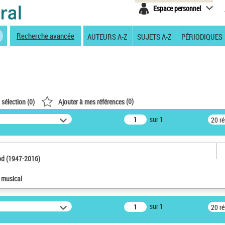
Espace personnel
Recherche avancée
AUTEURS A-Z
SUJETS A-Z
PÉRIODIQUES
(
0
)
 sélection (
0
)
Ajouter à mes références
sur 1
20 r
od (1947-2016)
e musical
sur 1
20 r