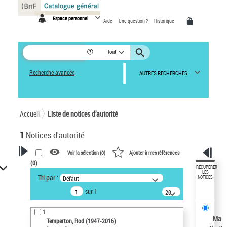
Panneau de gestion des cookies
Espace personnel
Aide
Une question ?
Historique
Tout
Recherche avancée
AUTRES RECHERCHES
Accueil
Liste de notices d’autorité
1
Notices d'autorité
Voir la sélection (
0
)
Ajouter à mes références
(
0
)
VOTRE RECHERCHE
RÉCUPÉRER
LES
Tri par :
Défaut
NOTICES
Recherche avancée dans les
sur 1
notices d’autorité
20
résultats/page
Œuvres liées à l'auteur :
1
Temperton, Rod (1947-2016)
Ma
Temperton, Rod (1947-2016)