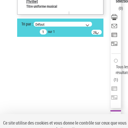
sélectio
[Thriller]
Type de notice d'autorité
Titre uniforme musical
(
0
)
Œuvre
Sauvegarder votre recherche
Tri par :
Défaut
AFFINER
sur 1
20
résultats/page
Type de notice d'autorité
Œuvre
(1)
Titre uniforme musical
(1)
Statut de la notice d’autorité
Tous le
résultat
Pays
(
1
)
Auteur d’œuvre
Ce site utilise des cookies et vous donne le contrôle sur ceux que vous