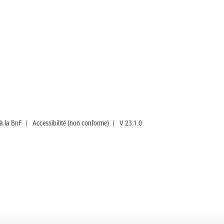
 à la BnF
|
Accessibilité (non conforme)
|
V 23.1.0