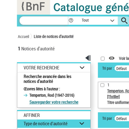
Panneau de gestion des cookies
Tout
Accueil
Liste de notices d’autorité
1
Notices d'autorité
Voir la
VOTRE RECHERCHE
Tri par :
Défaut
Recherche avancée dans les
notices d’autorité
1
Œuvres liées à l'auteur :
Temperton, R
Temperton, Rod (1947-2016)
[Thriller]
Sauvegarder votre recherche
Titre uniform
AFFINER
Tri par :
Défaut
Type de notice d'autorité