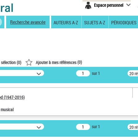
Espace personnel
Recherche avancée
AUTEURS A-Z
SUJETS A-Z
PÉRIODIQUES
(
0
)
 sélection (
0
)
Ajouter à mes références
sur 1
20 r
od (1947-2016)
e musical
sur 1
20 r