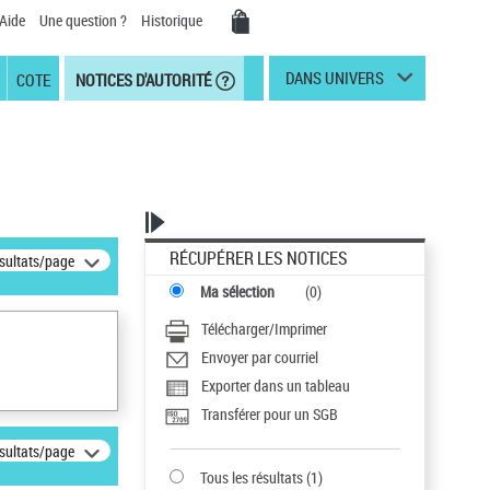
Aide
Une question ?
Historique
DANS UNIVERS
COTE
NOTICES D'AUTORITÉ
RÉCUPÉRER LES NOTICES
ésultats/page
Ma sélection
(
0
)
Télécharger/Imprimer
Envoyer par courriel
Exporter dans un tableau
Transférer pour un SGB
ésultats/page
Tous les résultats
(
1
)