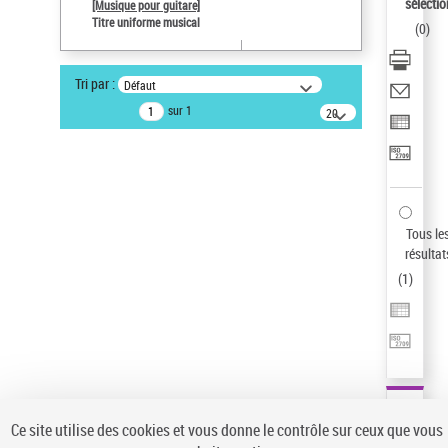
sélectio
[Musique pour guitare]
Type de notice d'autorité
Titre uniforme musical
(
0
)
Œuvre
Auteur d’œuvre
Tri par :
Défaut
Paco de Lucía (1947-2014)
sur 1
20
Sauvegarder votre recherche
résultats/page
AFFINER
Type de notice d'autorité
Œuvre
(1)
Tous le
Titre uniforme musical
(1)
résultat
(
1
)
Statut de la notice d’autorité
Pays
Auteur d’œuvre
Ce site utilise des cookies et vous donne le contrôle sur ceux que vous