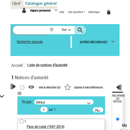
Panneau de gestion des cookies
Espace personnel
Aide
Une question ?
Historique
Tout
Recherche avancée
AUTRES RECHERCHES
Accueil
Liste de notices d’autorité
1
Notices d'autorité
Voir la sélection (
0
)
Ajouter à mes références
(
0
)
VOTRE RECHERCHE
RÉCUPÉRER
LES
Tri par :
Défaut
NOTICES
Recherche avancée dans les
sur 1
notices d’autorité
20
résultats/page
Œuvres liées à l'auteur :
1
Paco de Lucía (1947-2014)
Ma
Paco de Lucía (1947-2014)