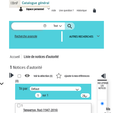
Panneau de gestion des cookies
Espace personnel
Aide
Une question ?
Historique
Tout
Recherche avancée
AUTRES RECHERCHES
Accueil
Liste de notices d’autorité
1
Notices d'autorité
Voir la sélection (
0
)
Ajouter à mes références
(
0
)
VOTRE RECHERCHE
RÉCUPÉRER
LES
Tri par :
Défaut
NOTICES
Recherche avancée dans les
sur 1
notices d’autorité
20
résultats/page
Œuvres liées à l'auteur :
1
Temperton, Rod (1947-2016)
Ma
Temperton, Rod (1947-2016)