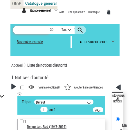
Panneau de gestion des cookies
Espace personnel
Aide
Une question ?
Historique
Tout
Recherche avancée
AUTRES RECHERCHES
Accueil
Liste de notices d’autorité
1
Notices d'autorité
Voir la sélection (
0
)
Ajouter à mes références
(
0
)
VOTRE RECHERCHE
RÉCUPÉRER
LES
Tri par :
Défaut
NOTICES
Recherche avancée dans les
sur 1
notices d’autorité
20
résultats/page
Œuvres liées à l'auteur :
1
Temperton, Rod (1947-2016)
Ma
Temperton, Rod (1947-2016)