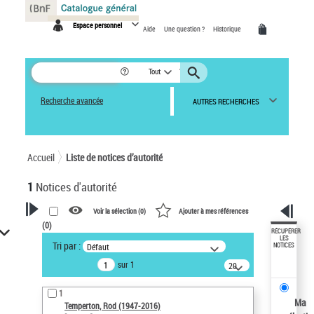
Panneau de gestion des cookies
Espace personnel
Aide
Une question ?
Historique
Tout
Recherche avancée
AUTRES RECHERCHES
Accueil
Liste de notices d’autorité
1
Notices d'autorité
Voir la sélection (
0
)
Ajouter à mes références
(
0
)
VOTRE RECHERCHE
RÉCUPÉRER
LES
Tri par :
Défaut
NOTICES
Recherche avancée dans les
sur 1
notices d’autorité
20
résultats/page
Œuvres liées à l'auteur :
1
Temperton, Rod (1947-2016)
Ma
Temperton, Rod (1947-2016)