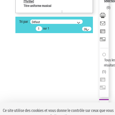
Sauvegarder votre recherche
sélectio
[Thriller]
Titre uniforme musical
(
0
)
AFFINER
Type de notice d'autorité
Tri par :
Défaut
Œuvre
(1)
sur 1
20
résultats/page
Titre uniforme musical
(1)
Statut de la notice d’autorité
Pays
Auteur d’œuvre
Tous le
résultat
(
1
)
Ce site utilise des cookies et vous donne le contrôle sur ceux que vous