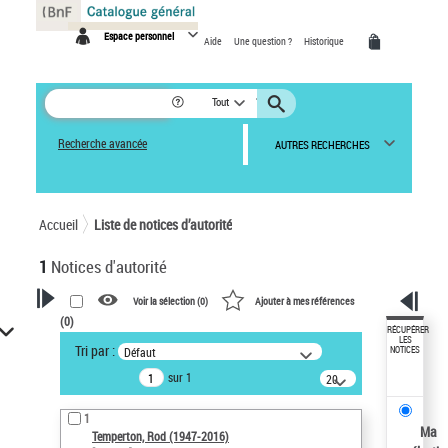
Panneau de gestion des cookies
Espace personnel
Aide
Une question ?
Historique
Tout
Recherche avancée
AUTRES RECHERCHES
Accueil
Liste de notices d’autorité
1
Notices d'autorité
Voir la sélection (
0
)
Ajouter à mes références
(
0
)
VOTRE RECHERCHE
RÉCUPÉRER
LES
Tri par :
Défaut
NOTICES
Recherche avancée dans les
sur 1
notices d’autorité
20
résultats/page
Œuvres liées à l'auteur :
1
Temperton, Rod (1947-2016)
Ma
Temperton, Rod (1947-2016)