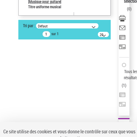
sélectio
[Musique pour guitare]
Auteur d’œuvre
Titre uniforme musical
(
0
)
Paco de Lucía (1947-2014)
Sauvegarder votre recherche
Tri par :
Défaut
AFFINER
sur 1
20
résultats/page
Type de notice d'autorité
Œuvre
(1)
Titre uniforme musical
(1)
Statut de la notice d’autorité
Tous le
résultat
Pays
(
1
)
Auteur d’œuvre
Ce site utilise des cookies et vous donne le contrôle sur ceux que vous