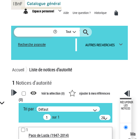
Panneau de gestion des cookies
Espace personnel
Aide
Une question ?
Historique
Tout
Recherche avancée
AUTRES RECHERCHES
Accueil
Liste de notices d’autorité
1
Notices d'autorité
Voir la sélection (
0
)
Ajouter à mes références
(
0
)
VOTRE RECHERCHE
RÉCUPÉRER
LES
Tri par :
Défaut
NOTICES
Recherche avancée dans les
sur 1
notices d’autorité
20
résultats/page
Œuvres liées à l'auteur :
1
Paco de Lucía (1947-2014)
Ma
Paco de Lucía (1947-2014)