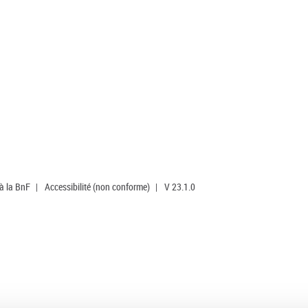
 à la BnF
|
Accessibilité (non conforme)
|
V 23.1.0