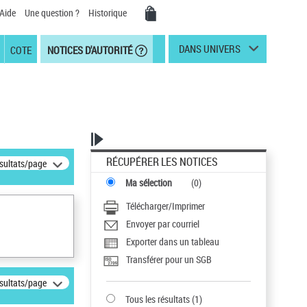
Aide
Une question ?
Historique
DANS UNIVERS
COTE
NOTICES D'AUTORITÉ
RÉCUPÉRER LES NOTICES
ésultats/page
Ma sélection
(
0
)
Télécharger/Imprimer
Envoyer par courriel
Exporter dans un tableau
Transférer pour un SGB
ésultats/page
Tous les résultats
(
1
)