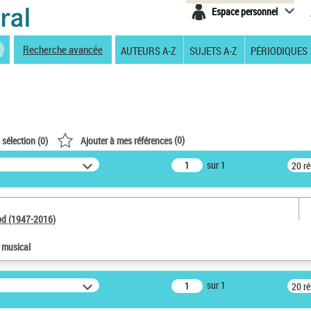
Espace personnel
Recherche avancée
AUTEURS A-Z
SUJETS A-Z
PÉRIODIQUES
(
0
)
 sélection (
0
)
Ajouter à mes références
sur 1
20 r
od (1947-2016)
e musical
sur 1
20 r