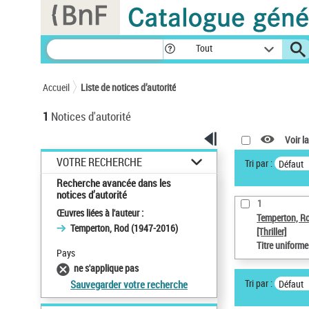
Panneau de gestion des cookies
Tout
Accueil
Liste de notices d’autorité
1
Notices d'autorité
Voir la
VOTRE RECHERCHE
Tri par :
Défaut
Recherche avancée dans les
notices d’autorité
1
Œuvres liées à l'auteur :
Temperton, R
Temperton, Rod (1947-2016)
[Thriller]
Titre uniform
Pays
ne s'applique pas
Tri par :
Défaut
Sauvegarder votre recherche