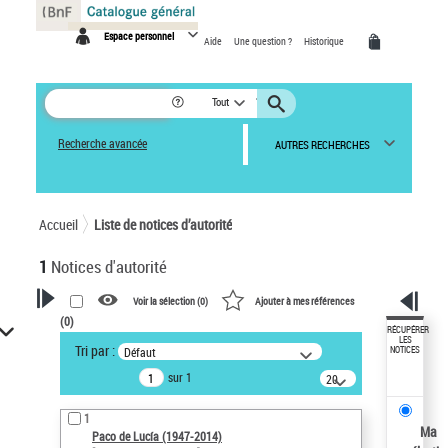
Panneau de gestion des cookies
Espace personnel
Aide
Une question ?
Historique
Tout
Recherche avancée
AUTRES RECHERCHES
Accueil
Liste de notices d’autorité
1
Notices d'autorité
Voir la sélection (
0
)
Ajouter à mes références
(
0
)
VOTRE RECHERCHE
RÉCUPÉRER
LES
Tri par :
Défaut
NOTICES
Recherche avancée dans les
sur 1
notices d’autorité
20
résultats/page
Œuvres liées à l'auteur :
1
Paco de Lucía (1947-2014)
Ma
Paco de Lucía (1947-2014)