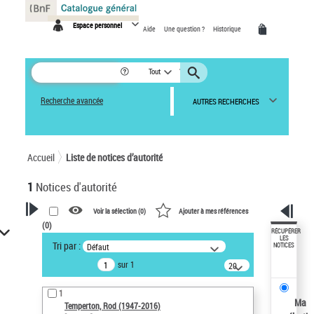
Panneau de gestion des cookies
Espace personnel
Aide
Une question ?
Historique
Tout
Recherche avancée
AUTRES RECHERCHES
Accueil
Liste de notices d’autorité
1
Notices d'autorité
Voir la sélection (
0
)
Ajouter à mes références
(
0
)
VOTRE RECHERCHE
RÉCUPÉRER
LES
Tri par :
Défaut
NOTICES
Recherche avancée dans les
sur 1
notices d’autorité
20
résultats/page
Œuvres liées à l'auteur :
1
Temperton, Rod (1947-2016)
Ma
Temperton, Rod (1947-2016)