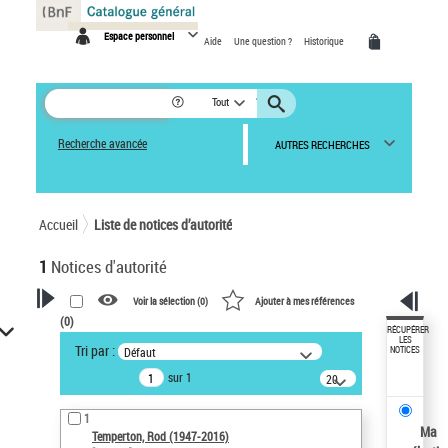
Panneau de gestion des cookies
Espace personnel
Aide
Une question ?
Historique
Tout
Recherche avancée
AUTRES RECHERCHES
Accueil
Liste de notices d’autorité
1
Notices d'autorité
Voir la sélection (
0
)
Ajouter à mes références
(
0
)
VOTRE RECHERCHE
RÉCUPÉRER
LES
Tri par :
Défaut
NOTICES
Recherche avancée dans les
sur 1
notices d’autorité
20
résultats/page
Œuvres liées à l'auteur :
1
Temperton, Rod (1947-2016)
Ma
Temperton, Rod (1947-2016)