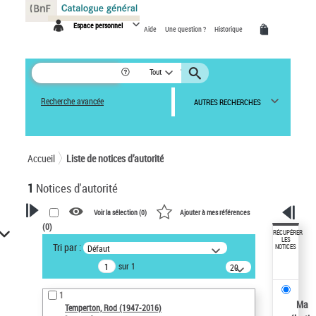
Panneau de gestion des cookies
Espace personnel
Aide
Une question ?
Historique
Tout
Recherche avancée
AUTRES RECHERCHES
Accueil
Liste de notices d’autorité
1
Notices d'autorité
Voir la sélection (
0
)
Ajouter à mes références
(
0
)
VOTRE RECHERCHE
RÉCUPÉRER
LES
Tri par :
Défaut
NOTICES
Recherche avancée dans les
sur 1
notices d’autorité
20
résultats/page
Œuvres liées à l'auteur :
1
Temperton, Rod (1947-2016)
Ma
Temperton, Rod (1947-2016)