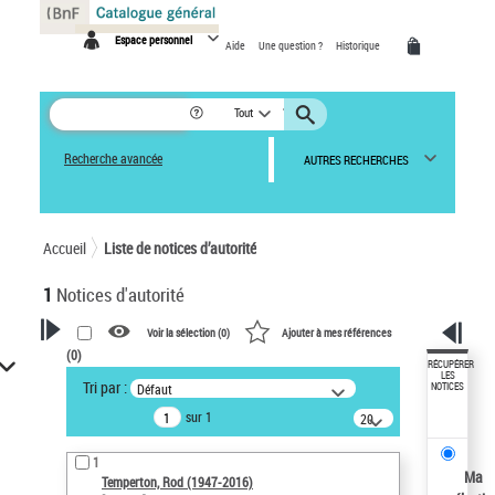
Panneau de gestion des cookies
Espace personnel
Aide
Une question ?
Historique
Tout
Recherche avancée
AUTRES RECHERCHES
Accueil
Liste de notices d’autorité
1
Notices d'autorité
Voir la sélection (
0
)
Ajouter à mes références
(
0
)
VOTRE RECHERCHE
RÉCUPÉRER
LES
Tri par :
Défaut
NOTICES
Recherche avancée dans les
sur 1
notices d’autorité
20
résultats/page
Œuvres liées à l'auteur :
1
Temperton, Rod (1947-2016)
Ma
Temperton, Rod (1947-2016)