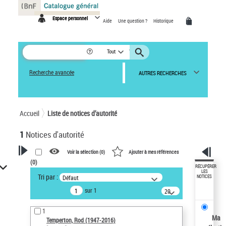
Panneau de gestion des cookies
Espace personnel
Aide
Une question ?
Historique
Tout
Recherche avancée
AUTRES RECHERCHES
Accueil
Liste de notices d’autorité
1
Notices d'autorité
Voir la sélection (
0
)
Ajouter à mes références
(
0
)
VOTRE RECHERCHE
RÉCUPÉRER
LES
Tri par :
Défaut
NOTICES
Recherche avancée dans les
sur 1
notices d’autorité
20
résultats/page
Œuvres liées à l'auteur :
1
Temperton, Rod (1947-2016)
Ma
Temperton, Rod (1947-2016)