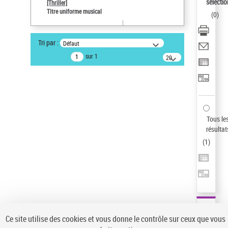
sélectio
[Thriller]
Auteur d’œuvre
Titre uniforme musical
(
0
)
Temperton, Rod (1947-2016)
Sauvegarder votre recherche
Tri par :
Défaut
AFFINER
sur 1
20
résultats/page
Type de notice d'autorité
Œuvre
(1)
Titre uniforme musical
(1)
Statut de la notice d’autorité
Tous le
résultat
Pays
(
1
)
Auteur d’œuvre
Ce site utilise des cookies et vous donne le contrôle sur ceux que vous