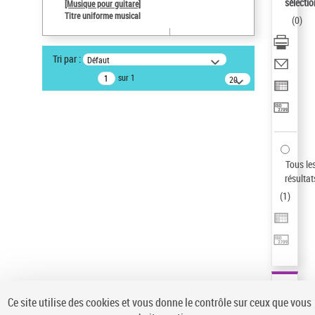
sélectio
[Musique pour guitare]
Type de notice d'autorité
Titre uniforme musical
(
0
)
Œuvre
Auteur d’œuvre
Tri par :
Défaut
Paco de Lucía (1947-2014)
sur 1
20
Sauvegarder votre recherche
résultats/page
AFFINER
Type de notice d'autorité
Œuvre
(1)
Tous le
Titre uniforme musical
(1)
résultat
(
1
)
Statut de la notice d’autorité
Pays
Auteur d’œuvre
Ce site utilise des cookies et vous donne le contrôle sur ceux que vous