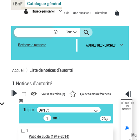
Panneau de gestion des cookies
Espace personnel
Aide
Une question ?
Historique
Tout
Recherche avancée
AUTRES RECHERCHES
Accueil
Liste de notices d’autorité
1
Notices d'autorité
Voir la sélection (
0
)
Ajouter à mes références
(
0
)
VOTRE RECHERCHE
RÉCUPÉRER
LES
Tri par :
Défaut
NOTICES
Recherche avancée dans les
sur 1
notices d’autorité
20
résultats/page
Œuvres liées à l'auteur :
1
Paco de Lucía (1947-2014)
Ma
Paco de Lucía (1947-2014)