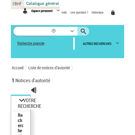
Panneau de gestion des cookies
Espace personnel
Aide
Une question ?
Historique
Recherche avancée
AUTRES RECHERCHES
Accueil
Liste de notices d’autorité
1
Notices d'autorité
VOTRE
RECHERCHE
Re
ch
erc
he