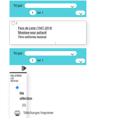
Tri par :
sur 1
1
Paco de Lucía (1947-2014)
[Musique pour guitare]
Titre uniforme musical
Tri par :
sur 1
RÉCUPÉRER
LES
NOTICES
Ma
sélection
(
0
)
Télécharger/Imprimer