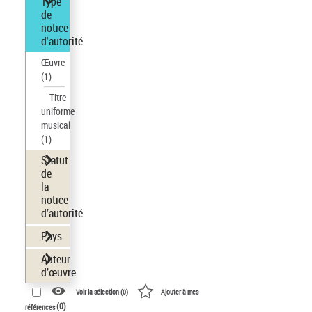
Type
de
notice
d'autorité
Œuvre
(1)
Titre
uniforme
musical
(1)
Statut
de
la
notice
d’autorité
Pays
Auteur
d’œuvre
Voir la sélection (
0
)
Ajouter à mes
(
0
)
références