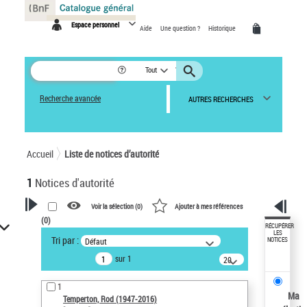
Panneau de gestion des cookies
Espace personnel
Aide
Une question ?
Historique
Tout
Recherche avancée
AUTRES RECHERCHES
Accueil
Liste de notices d’autorité
1
Notices d'autorité
Voir la sélection (
0
)
Ajouter à mes références
(
0
)
VOTRE RECHERCHE
RÉCUPÉRER
LES
Tri par :
Défaut
NOTICES
Recherche avancée dans les
sur 1
notices d’autorité
20
résultats/page
Œuvres liées à l'auteur :
1
Temperton, Rod (1947-2016)
Ma
Temperton, Rod (1947-2016)