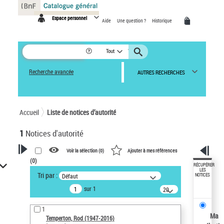
Panneau de gestion des cookies
Espace personnel
Aide
Une question ?
Historique
Tout
Recherche avancée
AUTRES RECHERCHES
Accueil
Liste de notices d’autorité
1
Notices d'autorité
Voir la sélection (
0
)
Ajouter à mes références
(
0
)
VOTRE RECHERCHE
RÉCUPÉRER
LES
Tri par :
Défaut
NOTICES
Recherche avancée dans les
sur 1
notices d’autorité
20
résultats/page
Œuvres liées à l'auteur :
1
Temperton, Rod (1947-2016)
Ma
Temperton, Rod (1947-2016)