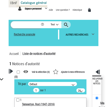
Panneau de gestion des cookies
Espace personnel
Aide
Une question ?
Historique
Tout
Recherche avancée
AUTRES RECHERCHES
Accueil
Liste de notices d’autorité
1
Notices d'autorité
Voir la sélection (
0
)
Ajouter à mes références
(
0
)
VOTRE RECHERCHE
RÉCUPÉRER
LES
Tri par :
Défaut
NOTICES
Recherche avancée dans les
sur 1
notices d’autorité
20
résultats/page
Œuvres liées à l'auteur :
1
Temperton, Rod (1947-2016)
Ma
Temperton, Rod (1947-2016)