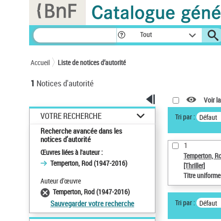
Panneau de gestion des cookies
Tout
Accueil
Liste de notices d’autorité
1
Notices d'autorité
Voir la
VOTRE RECHERCHE
Tri par :
Défaut
Recherche avancée dans les
notices d’autorité
1
Œuvres liées à l'auteur :
Temperton, R
Temperton, Rod (1947-2016)
[Thriller]
Titre uniform
Auteur d’œuvre
Temperton, Rod (1947-2016)
Tri par :
Défaut
Sauvegarder votre recherche