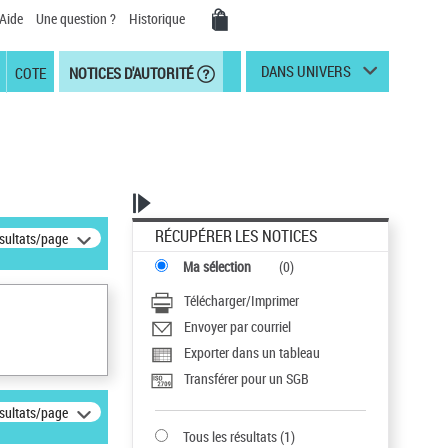
Aide
Une question ?
Historique
DANS UNIVERS
COTE
NOTICES D'AUTORITÉ
RÉCUPÉRER LES NOTICES
ésultats/page
Ma sélection
(
0
)
Télécharger/Imprimer
Envoyer par courriel
Exporter dans un tableau
Transférer pour un SGB
ésultats/page
Tous les résultats
(
1
)