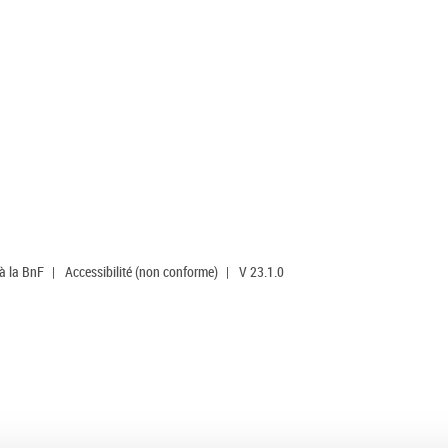
 à la BnF
|
Accessibilité (non conforme)
|
V 23.1.0