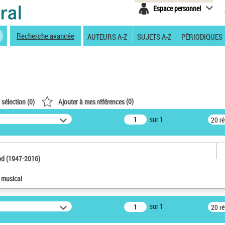
Espace personnel
Recherche avancée
AUTEURS A-Z
SUJETS A-Z
PÉRIODIQUES
(
0
)
 sélection (
0
)
Ajouter à mes références
sur 1
20 r
od (1947-2016)
e musical
sur 1
20 r