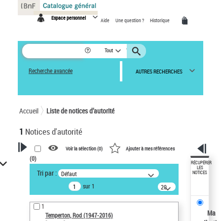
Panneau de gestion des cookies
Espace personnel
Aide
Une question ?
Historique
Tout
Recherche avancée
AUTRES RECHERCHES
Accueil
Liste de notices d’autorité
1
Notices d'autorité
Voir la sélection (
0
)
Ajouter à mes références
(
0
)
VOTRE RECHERCHE
RÉCUPÉRER
LES
Tri par :
Défaut
NOTICES
Recherche avancée dans les
sur 1
notices d’autorité
20
résultats/page
Œuvres liées à l'auteur :
1
Temperton, Rod (1947-2016)
Ma
Temperton, Rod (1947-2016)