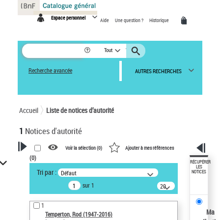
Panneau de gestion des cookies
Espace personnel
Aide
Une question ?
Historique
Tout
Recherche avancée
AUTRES RECHERCHES
Accueil
Liste de notices d’autorité
1
Notices d'autorité
Voir la sélection (
0
)
Ajouter à mes références
(
0
)
VOTRE RECHERCHE
RÉCUPÉRER
LES
Tri par :
Défaut
NOTICES
Recherche avancée dans les
sur 1
notices d’autorité
20
résultats/page
Œuvres liées à l'auteur :
1
Temperton, Rod (1947-2016)
Ma
Temperton, Rod (1947-2016)