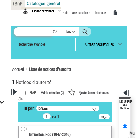
Panneau de gestion des cookies
Espace personnel
Aide
Une question ?
Historique
Tout
Recherche avancée
AUTRES RECHERCHES
Accueil
Liste de notices d’autorité
1
Notices d'autorité
Voir la sélection (
0
)
Ajouter à mes références
(
0
)
VOTRE RECHERCHE
RÉCUPÉRER
LES
Tri par :
Défaut
NOTICES
Recherche avancée dans les
sur 1
notices d’autorité
20
résultats/page
Œuvres liées à l'auteur :
1
Temperton, Rod (1947-2016)
Ma
Temperton, Rod (1947-2016)